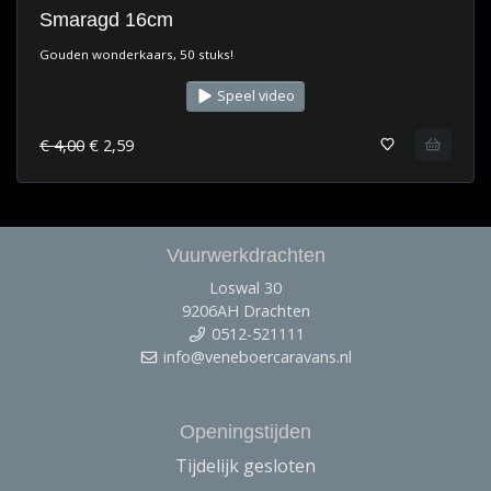
Smaragd 16cm
Gouden wonderkaars, 50 stuks!
Speel video
€ 4,00
€ 2,59
Vuurwerkdrachten
Loswal 30
9206AH Drachten
0512-521111
info@veneboercaravans.nl
Openingstijden
Tijdelijk gesloten