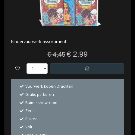
Kindervuurwerk assortiment!
€ 2,99
€ 4,45
Vuurwerk kopen Drachten
Gratis parkeren
Ruime showroom
Zena
Riakeo
Volt