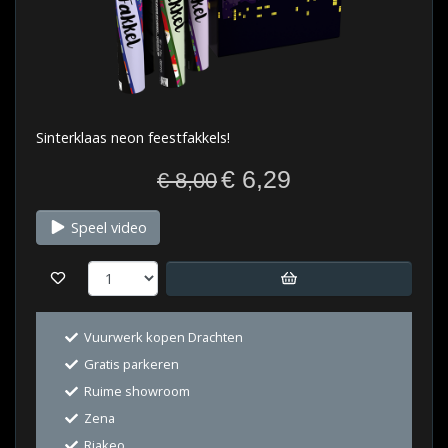
Sinterklaas neon feestfakkels!
€ 6,29
€ 8,00
Speel video
Vuurwerk kopen Drachten
Gratis parkeren
Ruime showroom
Zena
Riakeo