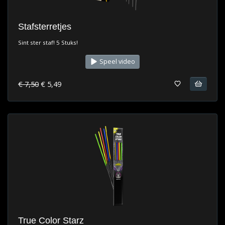
Stafsterretjes
Sint ster staf! 5 Stuks!
Speel video
€ 7,50
€ 5,49
True Color Starz