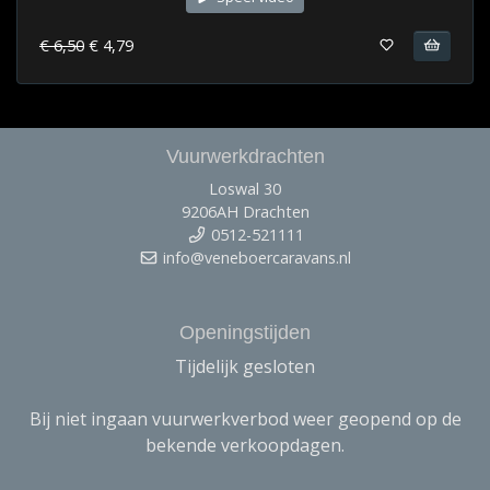
€ 6,50
€ 4,79
Vuurwerkdrachten
Loswal 30
9206AH Drachten
0512-521111
info@veneboercaravans.nl
Openingstijden
Tijdelijk gesloten
Bij niet ingaan vuurwerkverbod weer geopend op de
bekende verkoopdagen.