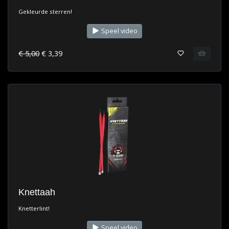
Gekleurde sterren!
Speel video
€ 5,00
€ 3,39
Knettaah
Knetterlint!
Speel video