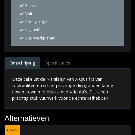
Riakeo
Volt
Barely Legal
X-Qlusif
Vuurwerkplanet
Omschrijving
Specificaties
Deze cake uit de Nishiki lijn van X-Qlusif is van
topkwaliteit en schiet prachtige diepgouden falling
flowercrown met Nishiki neon-dahlia's. Dit is een
prachtig stuk vuurwerk voor de echte liefhebber!
Alternatieven
OP=OP