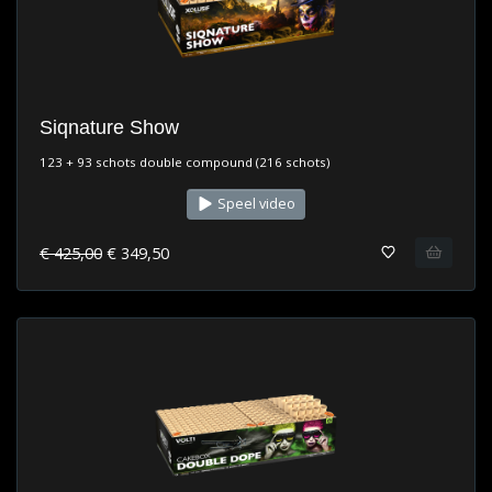
Siqnature Show
123 + 93 schots double compound (216 schots)
Speel video
€ 425,00
€ 349,50