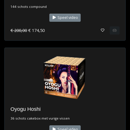
144 schots compound
Speel video
€ 200,00
€ 174,50
Oyogu Hoshi
36 schots cakebox met vurige vissen
Speel video