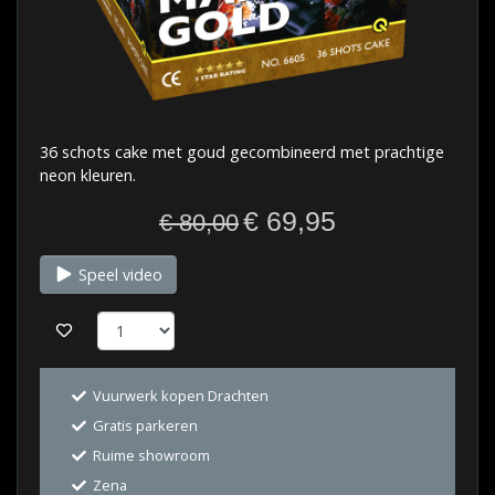
36 schots cake met goud gecombineerd met prachtige
neon kleuren.
€ 69,95
€ 80,00
Speel video
Vuurwerk kopen Drachten
Gratis parkeren
Ruime showroom
Zena