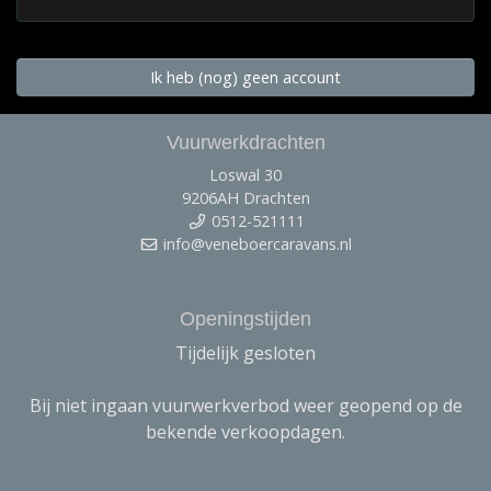
Ik heb (nog) geen account
Vuurwerkdrachten
Loswal 30
9206AH Drachten
0512-521111
info@veneboercaravans.nl
Openingstijden
Tijdelijk gesloten
Bij niet ingaan vuurwerkverbod weer geopend op de
bekende verkoopdagen.