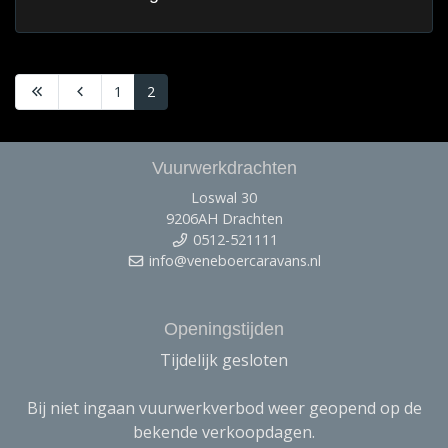
1
2
Vuurwerkdrachten
Loswal 30
9206AH Drachten
0512-521111
info@veneboercaravans.nl
Openingstijden
Tijdelijk gesloten
Bij niet ingaan vuurwerkverbod weer geopend op de
bekende verkoopdagen.