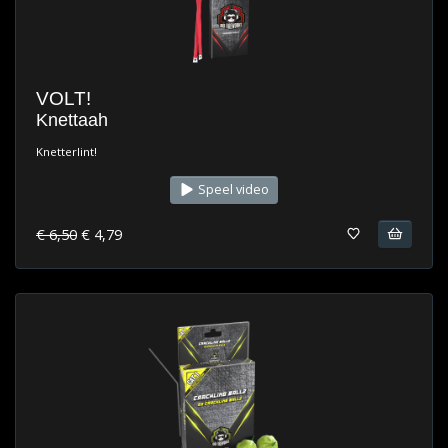
VOLT!
Knettaah
Knetterlint!
Speel video
€ 6,50
€ 4,79