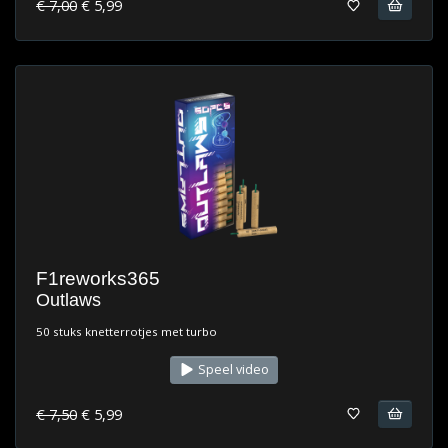
€ 7,00
€ 5,99
F1reworks365
Outlaws
50 stuks knetterrotjes met turbo
Speel video
€ 7,50
€ 5,99