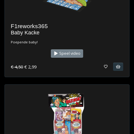
F1reworks365
Baby Kacke
Poepende baby!
Speel video
€ 4,50
€ 2,99