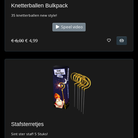
Knetterballen Bulkpack
35 knetterballen new style!
Speel video
€ 6,00
€ 4,99
Stafsterretjes
Sint ster staf! 5 Stuks!