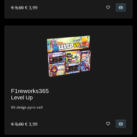
€ 5,00
€ 3,99
F1reworks365
Level Up
80-delige pyro-set!
€ 5,00
€ 3,99