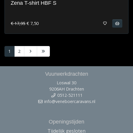
Zena T-shirt HBF S
€ 17,95
€ 7,50
1
2
Vuurwerkdrachten
Loswal 30
9206AH Drachten
0512-521111
info@veneboercaravans.nl
Openingstijden
Tijdelijk gesloten