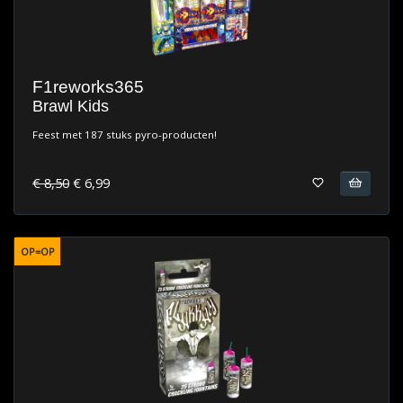
F1reworks365
Brawl Kids
Feest met 187 stuks pyro-producten!
€ 8,50
€ 6,99
OP=OP