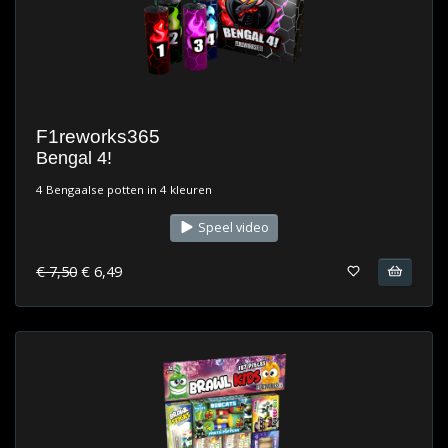
F1reworks365
Bengal 4!
4 Bengaalse potten in 4 kleuren
Speel video
€ 7,50
€ 6,49