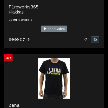
F1reworks365
Flakkas
25 stuks strobo's
Speel video
€ 9,00
€ 7,49
Sale
Zena