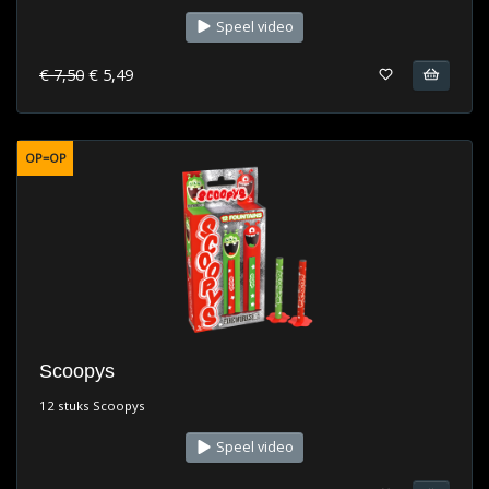
Speel video
€ 7,50
€ 5,49
OP=OP
Scoopys
12 stuks Scoopys
Speel video