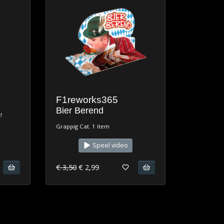
F1reworks365
Bier Berend
!
Grappig Cat. 1 item
Speel video
€ 3,50
€ 2,99