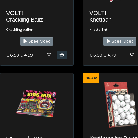
VOLT!
VOLT!
Crackling Ballz
Knettaah
Crackling ballen
Knetterlint!
Speel video
Speel video
€ 6,50
€ 4,99
€ 6,50
€ 4,79
OP=OP