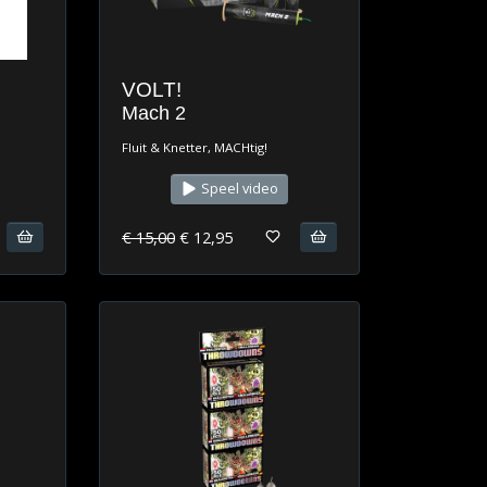
VOLT!
Mach 2
Fluit & Knetter, MACHtig!
Speel video
€ 15,00
€ 12,95