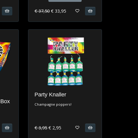
€ 37,50
€ 33,95
Party Knaller
 Box
Champagne poppers!
€ 3,95
€ 2,95