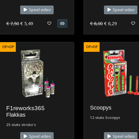
Speel video
Speel video
€ 7,50
€ 5,49
€ 8,00
€ 6,29
OP=OP
OP=OP
Scoopys
F1reworks365
Flakkas
12 stuks Scoopys
25 stuks strobo's
Speel video
Speel video