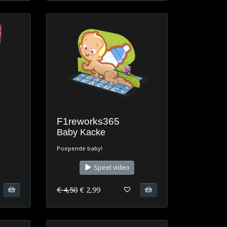
F1reworks365
Baby Kacke
Poepende baby!
Speel video
€ 4,50
€ 2,99