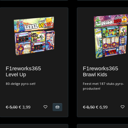
F1reworks365
F1reworks365
Level Up
Brawl Kids
80-delige pyro-set!
Feest met 187 stuks pyro-
producten!
€ 5,00
€ 3,99
€ 8,50
€ 6,99