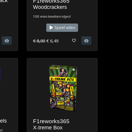
pack
F1reworks365
Woodcrackers
100 mini-knetterrotjes!
Speel video
€ 8,00
€ 6,49
els
F1reworks365
X-treme Box
s!