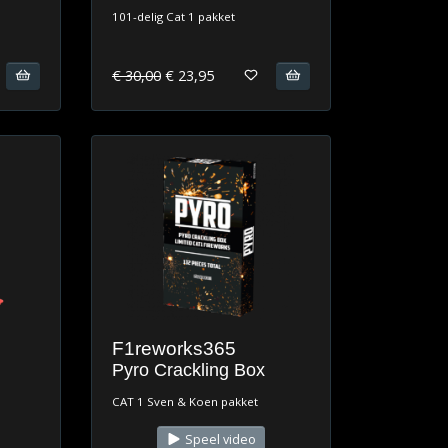
101-delig Cat 1 pakket
€ 30,00
€ 23,95
F1reworks365
Pyro Crackling Box
CAT 1 Sven & Koen pakket
Speel video