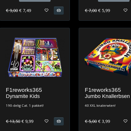
€ 9,00
€ 7,49
€ 7,00
€ 5,99
F1reworks365
F1reworks365
Dynamite Kids
Jumbo Knallerbsen
190-delig Cat. 1 pakket!
40 XXL knalerwten!
€ 13,50
€ 9,99
€ 5,00
€ 3,99