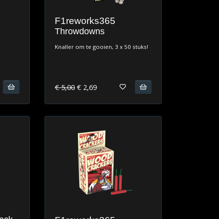
F1reworks365
Throwdowns
Knaller om te gooien, 3 x 50 stuks!
€ 5,00
€ 2,69