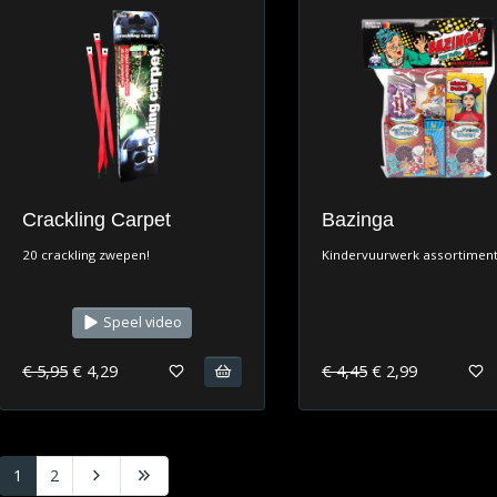
Crackling Carpet
Bazinga
20 crackling zwepen!
Kindervuurwerk assortiment
Speel video
€ 5,95
€ 4,29
€ 4,45
€ 2,99
1
2