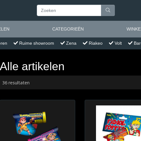
ELEN
CATEGORIEËN
WINK
eren
Ruime showroom
Zena
Riakeo
Volt
Bar
Alle artikelen
36 resultaten