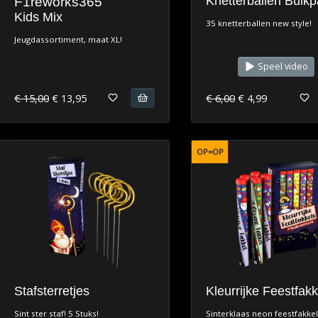
Knetterballen Bulk
F1reworks365
Kids Mix
35 knetterballen new style!
Jeugdassortiment, maat XL!
Speel video
€ 15,00
€ 13,95
€ 6,00
€ 4,99
OP=OP
Stafsterretjes
Kleurrijke Feestfakk
Sint ster staf! 5 Stuks!
Sinterklaas neon feestfakkel